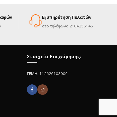
ραφών
Εξυπηρέτηση Πελατών
ο
στο τηλέφωνο 2104256146
Στοιχεία Επιχείρησης:
ΓΕΜΗ:
112626108000