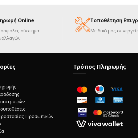
ηρωμή Online
Τοποθέτηση Επιγ
 ασφαλές σύστημα
Με δικό μας συνεργεί
ναλλαγών
ορίες
Τρόπος Πληρωμής
ληρωμής
αράδοσης
Επιστροφών
οϋποθέσεις
Προστασίας Προσωπικών
ν
ία