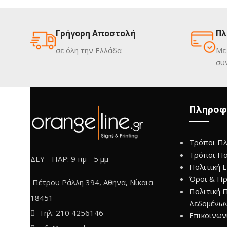
Γρήγορη Αποστολή
Πλ
σε όλη την Ελλάδα
Με
συ
Πληροφ
Τρόποι Π
Τρόποι Π
ΔΕΥ - ΠΑΡ: 9 πμ - 5 μμ
Πολιτική 
Όροι & Πρ
Πέτρου Ράλλη 394, Αθήνα, Νίκαια
Πολιτική 
18451
Δεδομένω
Τηλ: 210 4256146
Επικοινων