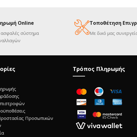
ηρωμή Online
Τοποθέτηση Επιγ
 ασφαλές σύστημα
Με δικό μας συνεργεί
ναλλαγών
ορίες
Τρόπος Πληρωμής
ληρωμής
αράδοσης
Επιστροφών
οϋποθέσεις
Προστασίας Προσωπικών
ν
ία