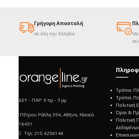
Γρήγορη Αποστολή
Πλ
σε όλη την Ελλάδα
Με
συ
Πληροφ
Τρόποι Π
Τρόποι Π
ΔΕΥ - ΠΑΡ: 9 πμ - 5 μμ
Πολιτική 
Όροι & Πρ
Πέτρου Ράλλη 394, Αθήνα, Νίκαια
Πολιτική 
18451
Δεδομένω
Τηλ: 210 4256146
Επικοινων