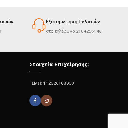
ραφών
Εξυπηρέτηση Πελατών
ο
στο τηλέφωνο 2104256146
Στοιχεία Επιχείρησης:
ΓΕΜΗ:
112626108000