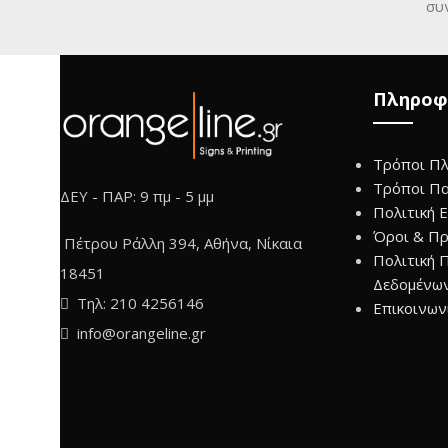
συ
Πληροφ
Τρόποι Π
Τρόποι Π
ΔΕΥ - ΠΑΡ: 9 πμ - 5 μμ
Πολιτική 
Όροι & Πρ
Πέτρου Ράλλη 394, Αθήνα, Νίκαια
Πολιτική 
18451
Δεδομένω
Τηλ: 210 4256146
Επικοινων
info@orangeline.gr