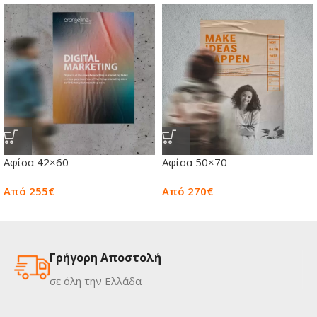
Αφίσα 42×60
Αφίσα 50×70
Από 255€
Από 270€
Γρήγορη Αποστολή
σε όλη την Ελλάδα