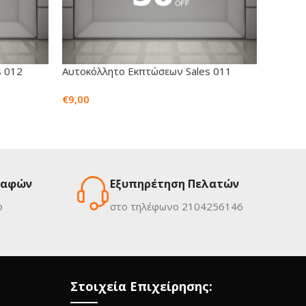
s 012
Αυτοκόλλητο Εκπτώσεων Sales 011
Αυτοκό
€
9,00
€
10,50
ραφών
Εξυπηρέτηση Πελατών
ο
στο τηλέφωνο 2104256146
Στοιχεία Επιχείρησης: