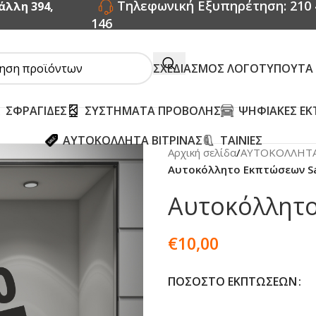
Τηλεφωνική Εξυπηρέτηση: 210 
άλλη 394,
146
ΣΧΕΔΙΑΣΜΟΣ ΛΟΓΟΤΥΠΟΥ
ΤΑ
ΣΦΡΑΓΙΔΕΣ
ΣΥΣΤΗΜΑΤΑ ΠΡΟΒΟΛΗΣ
ΨΗΦΙΑΚΕΣ ΕΚ
ΑΥΤΟΚΟΛΛΗΤΑ ΒΙΤΡΙΝΑΣ
ΤΑΙΝΙΕΣ
Αρχική σελίδα
/
ΑΥΤΟΚΟΛΛΗΤΑ
Αυτοκόλλητο Εκπτώσεων Sa
Αυτοκόλλητο
€
10,00
ΠΟΣΟΣΤΌ ΕΚΠΤΏΣΕΩΝ