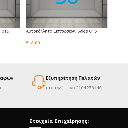
s 019
Αυτοκόλλητο Εκπτώσεων Sales 015
Αυτοκό
€
18,00
€
10,50
ραφών
Εξυπηρέτηση Πελατών
ο
στο τηλέφωνο 2104256146
Στοιχεία Επιχείρησης: