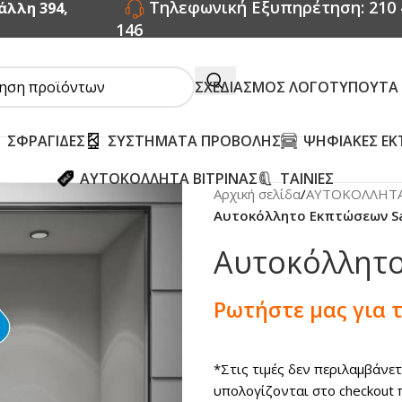
Τηλεφωνική Εξυπηρέτηση: 210 
άλλη 394,
146
ΣΧΕΔΙΑΣΜΟΣ ΛΟΓΟΤΥΠΟΥ
ΤΑ
ΣΦΡΑΓΙΔΕΣ
ΣΥΣΤΗΜΑΤΑ ΠΡΟΒΟΛΗΣ
ΨΗΦΙΑΚΕΣ ΕΚ
ΑΥΤΟΚΟΛΛΗΤΑ ΒΙΤΡΙΝΑΣ
ΤΑΙΝΙΕΣ
Αρχική σελίδα
/
ΑΥΤΟΚΟΛΛΗΤΑ
Αυτοκόλλητο Εκπτώσεων Sa
Αυτοκόλλητο
Ρωτήστε μας για 
*Στις τιμές δεν περιλαμβάνε
υπολογίζονται στο checkout 