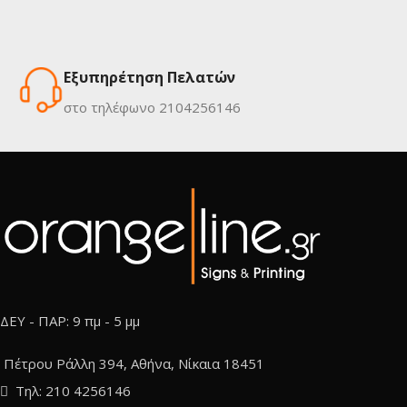
Εξυπηρέτηση Πελατών
στο τηλέφωνο 2104256146
ΔΕΥ - ΠΑΡ: 9 πμ - 5 μμ
Πέτρου Ράλλη 394, Αθήνα, Νίκαια 18451
Τηλ: 210 4256146