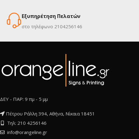
Εξυπηρέτηση Πελατών
στο τηλέφωνο 2104256146
ΔΕΥ - ΠΑΡ: 9 πμ - 5 μμ
Πέτρου Ράλλη 394, Αθήνα, Νίκαια 18451
Τηλ: 210 4256146
info@orangeline.gr