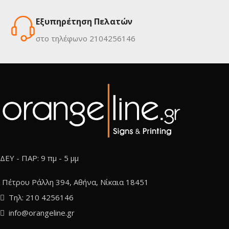
Εξυπηρέτηση Πελατών
στο τηλέφωνο 2104256146
ΔΕΥ - ΠΑΡ: 9 πμ - 5 μμ
Πέτρου Ράλλη 394, Αθήνα, Νίκαια 18451
Τηλ: 210 4256146
info@orangeline.gr