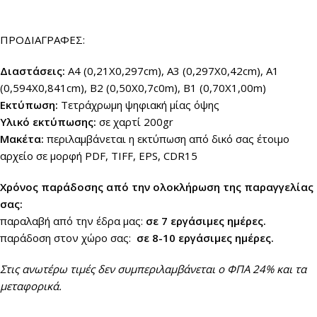
ΠΡΟΔΙΑΓΡΑΦΕΣ:
Διαστάσεις
:
A4 (0,21X0,297cm), A3 (0,297X0,42cm), A1
(0,594X0,841cm), B2 (0,50X0,7c0m), B1 (0,70X1,00m)
Εκτύπωση:
Τετράχρωμη ψηφιακή μίας όψης
Υλικό
εκτύ
π
ωσης
:
σε χαρτί 200gr
Μακέτα:
περιλαμβάνεται η εκτύπωση από δικό σας έτοιμο
αρχείο σε μορφή PDF, TIFF, EPS, CDR15
Χρόνος παράδοσης από την ολοκλήρωση της παραγγελίας
σας:
παραλαβή από την έδρα μας:
σε 7 εργάσιμες ημέρες.
παράδοση στον χώρο σας:
σε 8-10 εργάσιμες ημέρες.
Στις ανωτέρω τιμές δεν συμπεριλαμβάνεται ο ΦΠΑ 24% και τα
μεταφορικά.