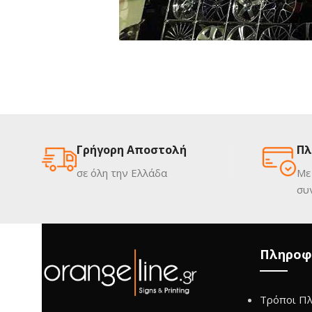
Γρήγορη Αποστολή
Πλ
σε όλη την Ελλάδα
Με
συ
Πληροφ
Τρόποι Π