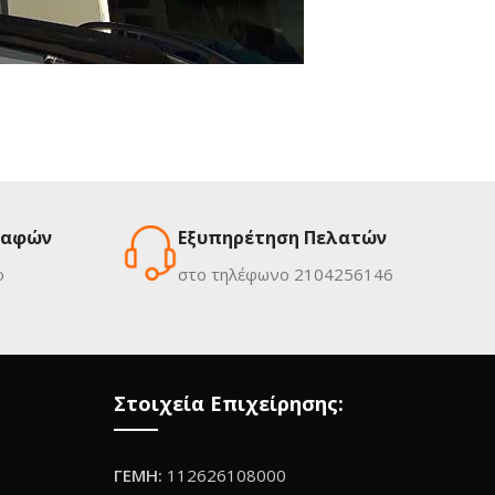
ραφών
Εξυπηρέτηση Πελατών
ο
στο τηλέφωνο 2104256146
Στοιχεία Επιχείρησης:
ΓΕΜΗ:
112626108000