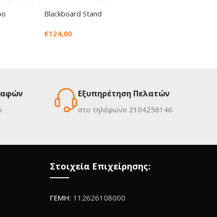
ρο
Blackboard Stand
Weathe
€
124,00
από €9
ραφών
Εξυπηρέτηση Πελατών
ο
στο τηλέφωνο 2104256146
Στοιχεία Επιχείρησης:
ΓΕΜΗ:
112626108000