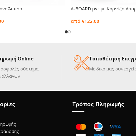
pvc Άσπρο
A-BOARD pvc με Κορνίζα Άσπ
00
από €122.00
ηρωμή Online
Τοποθέτηση Επιγ
 ασφαλές σύστημα
Με δικό μας συνεργεί
ναλλαγών
ορίες
Τρόπος Πληρωμής
ληρωμής
αράδοσης