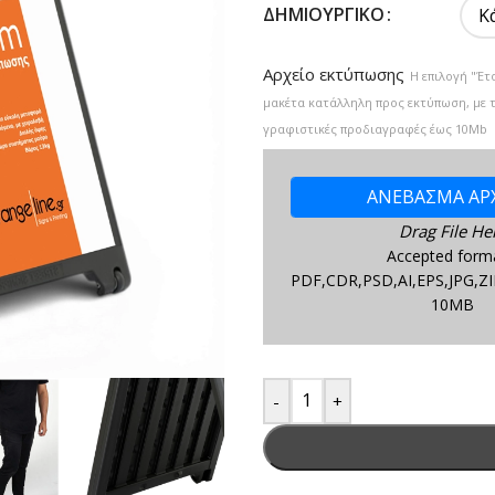
ΔΗΜΙΟΥΡΓΙΚΌ
Αρχείο εκτύπωσης
Η επιλογή "Έτ
μακέτα κατάλληλη προς εκτύπωση, με 
γραφιστικές προδιαγραφές έως 10Mb
ΑΝΕΒΑΣΜΑ ΑΡ
Drag File He
Accepted form
PDF,CDR,PSD,AI,EPS,JPG,ZI
10MB
-
+