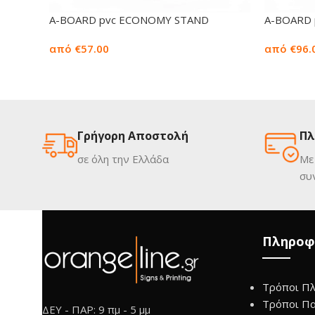
Α-BOARD pvc ECONOMY STAND
A-BOARD 
από €57.00
από €96.
Γρήγορη Αποστολή
Πλ
σε όλη την Ελλάδα
Με
συ
Πληροφ
Τρόποι Π
Τρόποι Π
ΔΕΥ - ΠΑΡ: 9 πμ - 5 μμ