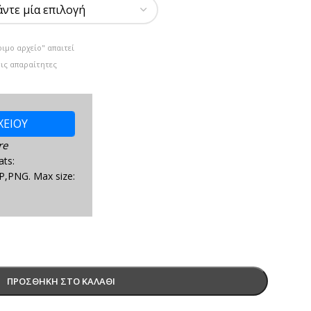
οιμο αρχείο" απαιτεί
τις απαραίτητες
ΧΕΙΟΥ
re
ats:
P,PNG. Max size:
ΠΡΟΣΘΉΚΗ ΣΤΟ ΚΑΛΆΘΙ