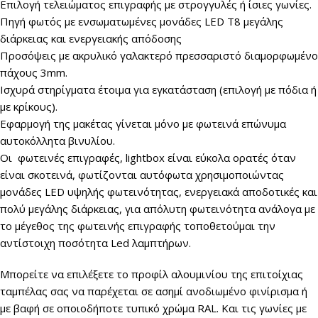
Επιλογή τελειώματος επιγραφής με στρογγυλές ή ίσιες γωνίες.
Πηγή φωτός με ενσωματωμένες μονάδες LED Τ8 μεγάλης
διάρκειας και ενεργειακής απόδοσης
Προσόψεις με ακρυλικό γαλακτερό πρεσσαριστό διαμορφωμένο
πάχους 3mm.
Ισχυρά στηρίγματα έτοιμα για εγκατάσταση (επιλογή με πόδια ή
με κρίκους).
Εφαρμογή της μακέτας γίνεται μόνο με φωτεινά επώνυμα
αυτοκόλλητα βινυλίου.
Οι φωτεινές επιγραφές, lightbox είναι εύκολα ορατές όταν
είναι σκοτεινά, φωτίζονται αυτόφωτα χρησιμοποιώντας
μονάδες LED υψηλής φωτεινότητας, ενεργειακά αποδοτικές και
πολύ μεγάλης διάρκειας, για απόλυτη φωτεινότητα ανάλογα με
το μέγεθος της φωτεινής επιγραφής τοποθετούμαι την
αντίστοιχη ποσότητα Led λαμπτήρων.
Μπορείτε να επιλέξετε τo προφίλ αλουμινίου της επιτοίχιας
ταμπέλας σας να παρέχεται σε ασημί ανοδιωμένο φινίρισμα ή
με βαφή σε οποιοδήποτε τυπικό χρώμα RAL. Και τις γωνίες με