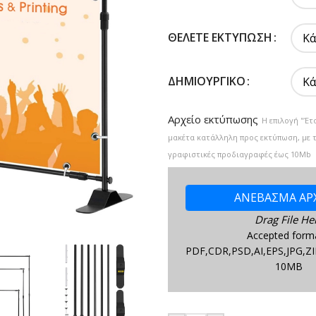
ΘΈΛΕΤΕ ΕΚΤΎΠΩΣΗ
ΔΗΜΙΟΥΡΓΙΚΌ
Αρχείο εκτύπωσης
Η επιλογή "Έτ
μακέτα κατάλληλη προς εκτύπωση, με 
γραφιστικές προδιαγραφές έως 10Mb
ΑΝΕΒΑΣΜΑ ΑΡ
Drag File He
Accepted form
PDF,CDR,PSD,AI,EPS,JPG,ZI
10MB