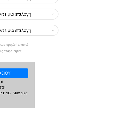
οιμο αρχείο" απαιτεί
τις απαραίτητες
ΧΕΙΟΥ
re
ats:
P,PNG. Max size: