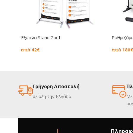
Έξυπνο Stand 2σε1
Ρυθμιζόμε
από 42€
από 180€
Γρήγορη Αποστολή
Πλ
σε όλη την Ελλάδα
Με
συ
Πληροφ