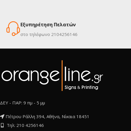
Εξυπηρέτηση Πελατών
στο τηλέφωνο 2104256146
ΔΕΥ - ΠΑΡ: 9 πμ - 5 μμ
Πέτρου Ράλλη 394, Αθήνα, Νίκαια 18451
Τηλ: 210 4256146