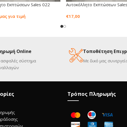
το Εκπτώσεων Sales 022
Αυτοκόλλητο Εκπτώσεων Sale
μας για τιμή
€
17,00
ηρωμή Online
Τοποθέτηση Επιγ
 ασφαλές σύστημα
Με δικό μας συνεργεί
ναλλαγών
ορίες
Τρόπος Πληρωμής
ληρωμής
αράδοσης
Επιστροφών