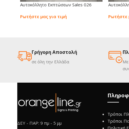
Αυτοκόλλητο Εκπτώσεων Sales 026
Αυτοκόλλη
Ρωτήστε μας για τιμή
Ρωτήστε 
Γρήγορη Αποστολή
Πλ
σε όλη την Ελλάδα
Με
συ
Πληροφ
Τρόποι Π
Τρόποι Π
ΔΕΥ - ΠΑΡ: 9 πμ - 5 μμ
Πολιτική 