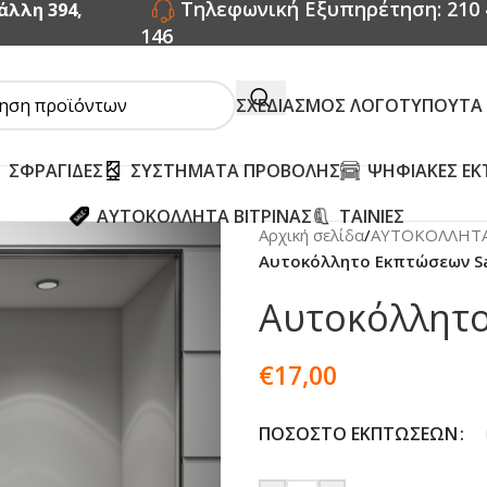
Τηλεφωνική Εξυπηρέτηση: 210 
άλλη 394,
146
ΣΧΕΔΙΑΣΜΟΣ ΛΟΓΟΤΥΠΟΥ
ΤΑ
ΣΦΡΑΓΙΔΕΣ
ΣΥΣΤΗΜΑΤΑ ΠΡΟΒΟΛΗΣ
ΨΗΦΙΑΚΕΣ ΕΚ
ΑΥΤΟΚΟΛΛΗΤΑ ΒΙΤΡΙΝΑΣ
ΤΑΙΝΙΕΣ
Αρχική σελίδα
/
ΑΥΤΟΚΟΛΛΗΤΑ
Αυτοκόλλητο Εκπτώσεων Sa
Αυτοκόλλητο
€
17,00
ΠΟΣΟΣΤΌ ΕΚΠΤΏΣΕΩΝ