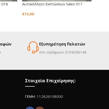
s 018
Αυτοκόλλητο Εκπτώσεων Sales 017
Αυτοκό
€
15,00
Ρωτήστ
ραφών
Εξυπηρέτηση Πελατών
ο
στο τηλέφωνο 2104256146
Στοιχεία Επιχείρησης:
ΓΕΜΗ:
112626108000