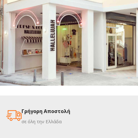
Stratos Mavris Signs
ΕΠΙΓΡΑΦΕΣ
Hallelujah Κατασκευή Επιγραφών
ΕΠΙΓΡΑΦΕΣ
Γρήγορη Αποστολή
σε όλη την Ελλάδα